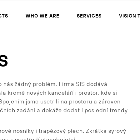
CTS
WHO WE ARE
SERVICES
VISION 
S
 nás žádný problém. Firma SIS dodává
la kromě nových kanceláří i prostor, kde si
Spojením jsme ušetřili na prostoru a zároveň
dičních zadání a dokáže dodat i poslední trendy
tonové nosníky i trapézový plech.
Zkrátka
syrový
rmu z prostředí stavebnictví.