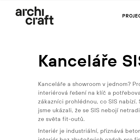
Skip
to
the
PROJE
content
Kanceláře SI
Kanceláře a showroom v jednom? Pro
interiérov
á
řešení na klíč a potřebova
zákazníci prohlédnou, co SIS nabízí. 
jsme ukázali, že se SIS nebojí netra
ze světa fit-
outů
.
Interiér je industriální, přiznává be
interiér
bez zbytečných ozdob
pro fi