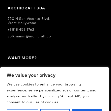
ARCHICRAFT USA
750 N San Vicente Blvd,
West Hollywood
+1 818 458 1762
volkmanm@archicraft.co
WANT MORE?
IN THE NEWS
We value your privacy
Privacy Policy
We use cookies to enhance your browsing
experience, serve personalized ads or content, and
analyze our traffic. By clicking "Accept All", you
CZ
US
consent to our use of cookies.